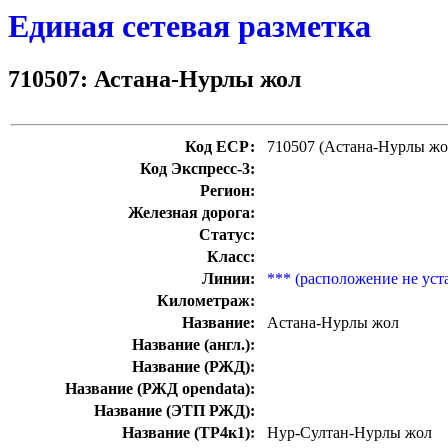
Единая сетевая разметка
710507: Астана-Нурлы жол
Код ЕСР:
710507 (Астана-Нурлы жо
Код Экспресс-3:
Регион:
Железная дорога:
Статус:
Класс:
Линии:
*** (расположение не уст
Километраж:
Название:
Астана-Нурлы жол
Название (англ.):
Название (РЖД):
Название (РЖД opendata):
Название (ЭТП РЖД):
Название (ТР4к1):
Нур-Султан-Нурлы жол