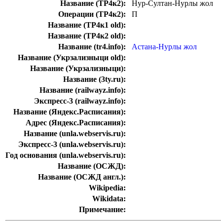
Название (ТР4к2):
Нур-Султан-Нурлы жол
Операции (ТР4к2):
П
Название (ТР4к1 old):
Название (ТР4к2 old):
Название (tr4.info):
Астана-Нурлы жол
Название (Укрзализныци old):
Название (Укрзализныци):
Название (3ty.ru):
Название (railwayz.info):
Экспресс-3 (railwayz.info):
Название (Яндекс.Расписания):
Адрес (Яндекс.Расписания):
Название (unla.webservis.ru):
Экспресс-3 (unla.webservis.ru):
Год основания (unla.webservis.ru):
Название (ОСЖД):
Название (ОСЖД англ.):
Wikipedia:
Wikidata:
Примечание: