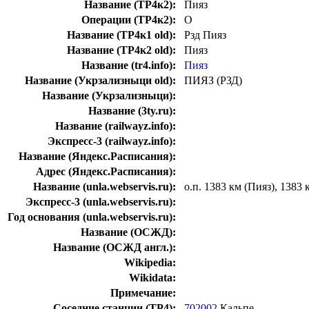
Название (ТР4к2):
Пияз
Операции (ТР4к2):
О
Название (ТР4к1 old):
Рзд Пияз
Название (ТР4к2 old):
Пияз
Название (tr4.info):
Пияз
Название (Укрзализныци old):
ПИЯЗ (РЗД)
Название (Укрзализныци):
Название (3ty.ru):
Название (railwayz.info):
Экспресс-3 (railwayz.info):
Название (Яндекс.Расписания):
Адрес (Яндекс.Расписания):
Название (unla.webservis.ru):
о.п. 1383 км (Пияз), 1383 
Экспресс-3 (unla.webservis.ru):
Год основания (unla.webservis.ru):
Название (ОСЖД):
Название (ОСЖД англ.):
Wikipedia:
Wikidata:
Примечание:
Соседние станции (ТР4):
702002
Кальпе