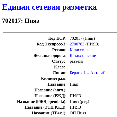
Единая сетевая разметка
702017: Пияз
Код ЕСР:
702017 (Пияз)
Код Экспресс-3:
2700783
(ПИЯЗ)
Регион:
Казахстан
Железная дорога:
Казахстанские
Статус:
разъезд
Класс:
Линии:
Берлик 1 -- Актогай
Километраж:
Название:
Пияз
Название (англ.):
Название (РЖД):
ПИЯЗ
Название (РЖД opendata):
Пияз (рзд.)
Название (ЭТП РЖД):
ПИЯЗ
Название (ТР4к1):
ОП Пияз