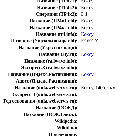
Название (ТР4к1):
Коксу
Название (ТР4к2):
Коксу
Операции (ТР4к2):
Б 1
Название (ТР4к1 old):
Коксу
Название (ТР4к2 old):
Коксу
Название (tr4.info):
Коксу
Название (Укрзализныци old):
КОКСУ
Название (Укрзализныци):
Название (3ty.ru):
Коксу
Название (railwayz.info):
Экспресс-3 (railwayz.info):
Название (Яндекс.Расписания):
Коксу
Адрес (Яндекс.Расписания):
Название (unla.webservis.ru):
Коксу, 1405,2 км
Экспресс-3 (unla.webservis.ru):
Год основания (unla.webservis.ru):
Название (ОСЖД):
Название (ОСЖД англ.):
Wikipedia:
Wikidata:
Примечание: