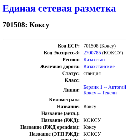
Единая сетевая разметка
701508: Коксу
Код ЕСР:
701508 (Коксу)
Код Экспресс-3:
2700785
(КОКСУ)
Регион:
Казахстан
Железная дорога:
Казахстанские
Статус:
станция
Класс:
Берлик 1 -- Актогай
Линии:
Коксу -- Текели
Километраж:
Название:
Коксу
Название (англ.):
Название (РЖД):
КОКСУ
Название (РЖД opendata):
Коксу
Название (ЭТП РЖД):
КОКСУ