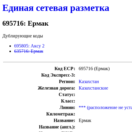
Единая сетевая разметка
695716: Ермак
Дублирующие коды
695805: Аксу 2
635716: Ермак
Код ЕСР:
695716 (Ермак)
Код Экспресс-3:
Регион:
Казахстан
Железная дорога:
Казахстанские
Статус:
Класс:
Линии:
*** (расположение не уст
Километраж:
Название:
Ермак
Название (англ.):