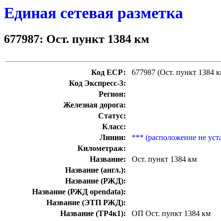
Единая сетевая разметка
677987: Ост. пункт 1384 км
Код ЕСР:
677987 (Ост. пункт 1384 к
Код Экспресс-3:
Регион:
Железная дорога:
Статус:
Класс:
Линии:
*** (расположение не уст
Километраж:
Название:
Ост. пункт 1384 км
Название (англ.):
Название (РЖД):
Название (РЖД opendata):
Название (ЭТП РЖД):
Название (ТР4к1):
ОП Ост. пункт 1384 км