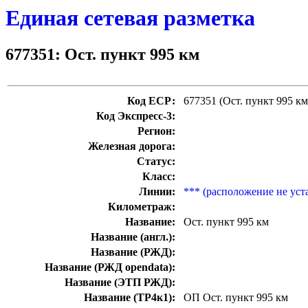
Единая сетевая разметка
677351: Ост. пункт 995 км
Код ЕСР:
677351 (Ост. пункт 995 км
Код Экспресс-3:
Регион:
Железная дорога:
Статус:
Класс:
Линии:
*** (расположение не уст
Километраж:
Название:
Ост. пункт 995 км
Название (англ.):
Название (РЖД):
Название (РЖД opendata):
Название (ЭТП РЖД):
Название (ТР4к1):
ОП Ост. пункт 995 км