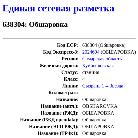
Единая сетевая разметка
638304: Обшаровка
Код ЕСР:
638304 (Обшаровка)
Код Экспресс-3:
2024604
(ОБШАРОВКА)
Регион:
Самарская область
Железная дорога:
Куйбышевская
Статус:
станция
Класс:
4
Линии:
Сызрань 1 -- Звезда
Километраж:
Название:
Обшаровка
Название (англ.):
OBSHAROVKA
Название (РЖД):
ОБШАРОВКА
Название (РЖД opendata):
Обшаровка
Название (ЭТП РЖД):
ОБШАРОВКА
Название (ТР4к1):
Обшаровка