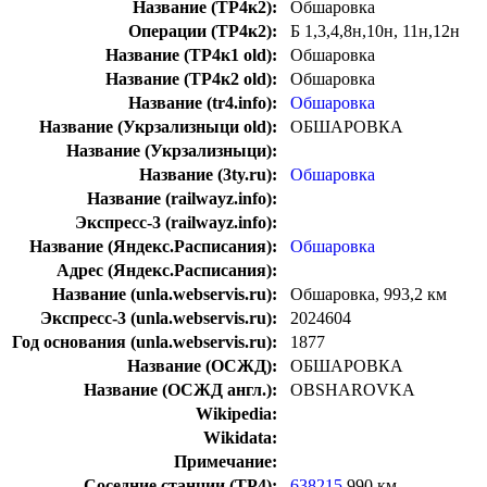
Название (ТР4к2):
Обшаровка
Операции (ТР4к2):
Б 1,3,4,8н,10н, 11н,12н
Название (ТР4к1 old):
Обшаровка
Название (ТР4к2 old):
Обшаровка
Название (tr4.info):
Обшаровка
Название (Укрзализныци old):
ОБШАРОВКА
Название (Укрзализныци):
Название (3ty.ru):
Обшаровка
Название (railwayz.info):
Экспресс-3 (railwayz.info):
Название (Яндекс.Расписания):
Обшаровка
Адрес (Яндекс.Расписания):
Название (unla.webservis.ru):
Обшаровка, 993,2 км
Экспресс-3 (unla.webservis.ru):
2024604
Год основания (unla.webservis.ru):
1877
Название (ОСЖД):
ОБШАРОВКА
Название (ОСЖД англ.):
OBSHAROVKA
Wikipedia:
Wikidata:
Примечание:
Соседние станции (ТР4):
638215
990 км