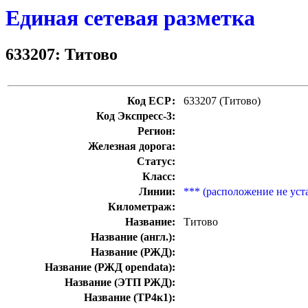
Единая сетевая разметка
633207: Титово
Код ЕСР:
633207 (Титово)
Код Экспресс-3:
Регион:
Железная дорога:
Статус:
Класс:
Линии:
*** (расположение не уст
Километраж:
Название:
Титово
Название (англ.):
Название (РЖД):
Название (РЖД opendata):
Название (ЭТП РЖД):
Название (ТР4к1):