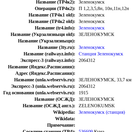
Название (ТР4к2):
Зеленокумск
Операции (ТР4к2):
П 1,2,3,5,8н, 10н,11н,12н
Название (ТР4к1 old):
Зеленокумск
Название (ТР4к2 old):
Зеленокумск
Название (tr4.info):
Зеленокумск
Название (Укрзализныци old):
ЗЕЛЕНОКУМСК
Название (Укрзализныци):
Название (3ty.ru):
Зеленокумск
Название (railwayz.info):
Станция Зеленокумск
Экспресс-3 (railwayz.info):
2064312
Название (Яндекс.Расписания):
Адрес (Яндекс.Расписания):
Название (unla.webservis.ru):
ЗЕЛЕНОКУМСК, 33,7 км
Экспресс-3 (unla.webservis.ru):
2064312
Год основания (unla.webservis.ru):
1915
Название (ОСЖД):
ЗЕЛЕНОКУМСК
Название (ОСЖД англ.):
ZELENOKUMSK
Wikipedia:
Зеленокумск (станция)
Wikidata:
Примечание:
Соседние станции (ТР4):
536609
Кума