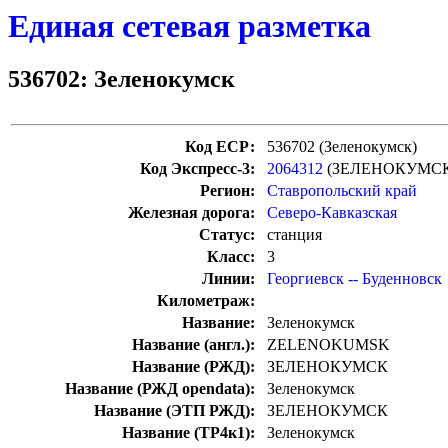
Единая сетевая разметка
536702: Зеленокумск
Код ЕСР:
536702 (Зеленокумск)
Код Экспресс-3:
2064312
(ЗЕЛЕНОКУМСК
Регион:
Ставропольский край
Железная дорога:
Северо-Кавказская
Статус:
станция
Класс:
3
Линии:
Георгиевск -- Буденновск
Километраж:
Название:
Зеленокумск
Название (англ.):
ZELENOKUMSK
Название (РЖД):
ЗЕЛЕНОКУМСК
Название (РЖД opendata):
Зеленокумск
Название (ЭТП РЖД):
ЗЕЛЕНОКУМСК
Название (ТР4к1):
Зеленокумск