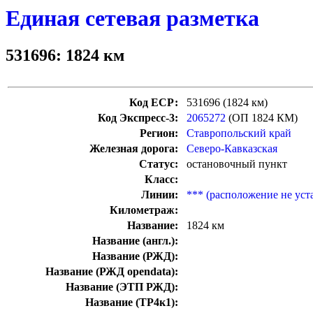
Единая сетевая разметка
531696: 1824 км
Код ЕСР:
531696 (1824 км)
Код Экспресс-3:
2065272
(ОП 1824 КМ)
Регион:
Ставропольский край
Железная дорога:
Северо-Кавказская
Статус:
остановочный пункт
Класс:
Линии:
*** (расположение не уст
Километраж:
Название:
1824 км
Название (англ.):
Название (РЖД):
Название (РЖД opendata):
Название (ЭТП РЖД):
Название (ТР4к1):