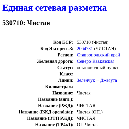
Единая сетевая разметка
530710: Чистая
Код ЕСР:
530710 (Чистая)
Код Экспресс-3:
2064731
(ЧИСТАЯ)
Регион:
Ставропольский край
Железная дорога:
Северо-Кавказская
Статус:
остановочный пункт
Класс:
Линии:
Зеленчук -- Джегута
Километраж:
Название:
Чистая
Название (англ.):
Название (РЖД):
ЧИСТАЯ
Название (РЖД opendata):
Чистая (ОП.)
Название (ЭТП РЖД):
ЧИСТАЯ
Название (ТР4к1):
ОП Чистая