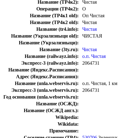
Название (ТР4к2):
Чистая
Операции (ТР4к2):
О
Название (ТР4к1 old):
Оп Чистая
Название (ТР4к2 old):
Чистая
Название (tr4.info):
Чистая
Название (Укрзализныци old):
ЧИСТАЯ
Название (Укрзализныци):
Название (3ty.ru):
Чистая
Название (railwayz.info):
о.п. Чистая
Экспресс-3 (railwayz.info):
2064731
Название (Яндекс.Расписания):
Адрес (Яндекс.Расписания):
Название (unla.webservis.ru):
о.п. Чистая, 1 км
Экспресс-3 (unla.webservis.ru):
2064731
Год основания (unla.webservis.ru):
Название (ОСЖД):
Название (ОСЖД англ.):
Wikipedia:
Wikidata:
Примечание:
Соседние станции (ТР4):
530706
Зеленчук