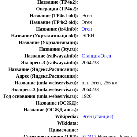
Название (ТР4к2):
Операции (ТР4к2):
Название (ТР4к1 old):
Эген
Название (ТР4к2 old):
Эген
Название (tr4.info):
Эген
Название (Укрзализныци old):
ЭГЕН
Название (Укрзализныци):
Название (3ty.ru):
Название (railwayz.info):
Станция Эген
Экспресс-3 (railwayz.info):
2064238
Название (Яндекс.Расписания):
Адрес (Яндекс.Расписания):
Название (unla.webservis.ru):
о.п. Эген, 256 км
Экспресс-3 (unla.webservis.ru):
2064238
Год основания (unla.webservis.ru):
1926
Название (ОСЖД):
Название (ОСЖД англ.):
Wikipedia:
Эген (станция)
Wikidata:
Примечание:
Соседние станции (ТР4):
527417
Николина Балка