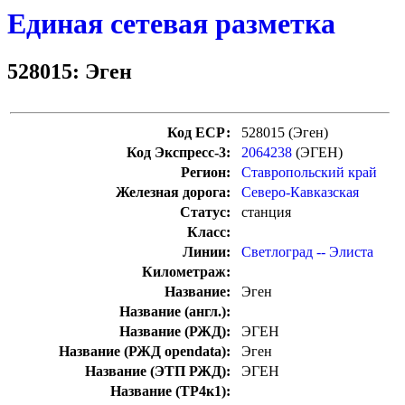
Единая сетевая разметка
528015: Эген
Код ЕСР:
528015 (Эген)
Код Экспресс-3:
2064238
(ЭГЕН)
Регион:
Ставропольский край
Железная дорога:
Северо-Кавказская
Статус:
станция
Класс:
Линии:
Светлоград -- Элиста
Километраж:
Название:
Эген
Название (англ.):
Название (РЖД):
ЭГЕН
Название (РЖД opendata):
Эген
Название (ЭТП РЖД):
ЭГЕН
Название (ТР4к1):