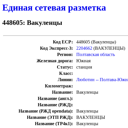
Единая сетевая разметка
448605: Вакуленцы
Код ЕСР:
448605 (Вакуленцы)
Код Экспресс-3:
2204662
(ВАКУЛЕНЦЫ)
Регион:
Полтавская область
Железная дорога:
Южная
Статус:
станция
Класс:
Линии:
Люботин -- Полтава-Южн
Километраж:
Название:
Вакуленцы
Название (англ.):
Название (РЖД):
Название (РЖД opendata):
Вакуленцы
Название (ЭТП РЖД):
ВАКУЛЕНЦЫ
Название (ТР4к1):
Вакуленцы