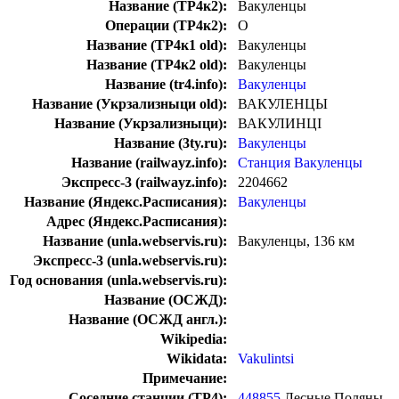
Название (ТР4к2):
Вакуленцы
Операции (ТР4к2):
О
Название (ТР4к1 old):
Вакуленцы
Название (ТР4к2 old):
Вакуленцы
Название (tr4.info):
Вакуленцы
Название (Укрзализныци old):
ВАКУЛЕНЦЫ
Название (Укрзализныци):
ВАКУЛИНЦІ
Название (3ty.ru):
Вакуленцы
Название (railwayz.info):
Станция Вакуленцы
Экспресс-3 (railwayz.info):
2204662
Название (Яндекс.Расписания):
Вакуленцы
Адрес (Яндекс.Расписания):
Название (unla.webservis.ru):
Вакуленцы, 136 км
Экспресс-3 (unla.webservis.ru):
Год основания (unla.webservis.ru):
Название (ОСЖД):
Название (ОСЖД англ.):
Wikipedia:
Wikidata:
Vakulintsi
Примечание:
Соседние станции (ТР4):
448855
Лесные Поляны