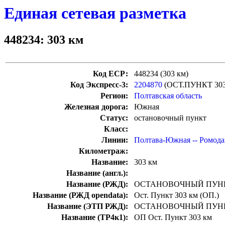
Единая сетевая разметка
448234: 303 км
Код ЕСР:
448234 (303 км)
Код Экспресс-3:
2204870
(ОСТ.ПУНКТ 30
Регион:
Полтавская область
Железная дорога:
Южная
Статус:
остановочный пункт
Класс:
Линии:
Полтава-Южная -- Ромод
Километраж:
Название:
303 км
Название (англ.):
Название (РЖД):
ОСТАНОВОЧНЫЙ ПУНК
Название (РЖД opendata):
Ост. Пункт З0З км (ОП.)
Название (ЭТП РЖД):
ОСТАНОВОЧНЫЙ ПУНК
Название (ТР4к1):
ОП Ост. Пункт 303 км