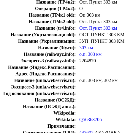
Название (ТР4к2):
Ост. Пункт 303 км
Операции (ТР4к2):
О
Название (ТР4к1 old):
Оп 303 км
Название (ТР4к2 old):
Ост. Пункт 303 км
Название (tr4.info):
Ост. Пункт 303 км
Название (Укрзализныци old):
ОСТ. ПУНКТ 303 КМ
Название (Укрзализныци):
ЗУП. ПУНКТ 303 КМ
Название (3ty.ru):
303 км
Название (railwayz.info):
о.п. 303 км
Экспресс-3 (railwayz.info):
2204870
Название (Яндекс.Расписания):
Адрес (Яндекс.Расписания):
Название (unla.webservis.ru):
о.п. 303 км, 302 км
Экспресс-3 (unla.webservis.ru):
Год основания (unla.webservis.ru):
Название (ОСЖД):
Название (ОСЖД англ.):
Wikipedia:
Wikidata:
Q56368705
Примечание:
Соседние станции (ТР4):
447602
АБАЗОВКА