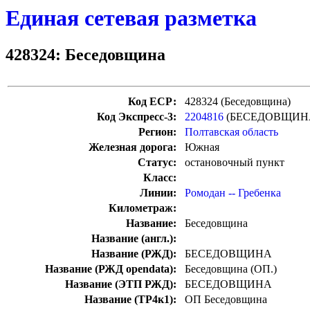
Единая сетевая разметка
428324: Беседовщина
Код ЕСР:
428324 (Беседовщина)
Код Экспресс-3:
2204816
(БЕСЕДОВЩИН
Регион:
Полтавская область
Железная дорога:
Южная
Статус:
остановочный пункт
Класс:
Линии:
Ромодан -- Гребенка
Километраж:
Название:
Беседовщина
Название (англ.):
Название (РЖД):
БЕСЕДОВЩИНА
Название (РЖД opendata):
Беседовщина (ОП.)
Название (ЭТП РЖД):
БЕСЕДОВЩИНА
Название (ТР4к1):
ОП Беседовщина