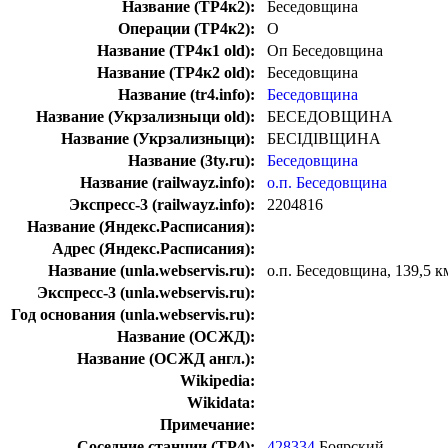
Название (ТР4к2):
Беседовщина
Операции (ТР4к2):
О
Название (ТР4к1 old):
Оп Беседовщина
Название (ТР4к2 old):
Беседовщина
Название (tr4.info):
Беседовщина
Название (Укрзализныци old):
БЕСЕДОВЩИНА
Название (Укрзализныци):
БЕСІДІВЩИНА
Название (3ty.ru):
Беседовщина
Название (railwayz.info):
о.п. Беседовщина
Экспресс-3 (railwayz.info):
2204816
Название (Яндекс.Расписания):
Адрес (Яндекс.Расписания):
Название (unla.webservis.ru):
о.п. Беседовщина, 139,5 к
Экспресс-3 (unla.webservis.ru):
Год основания (unla.webservis.ru):
Название (ОСЖД):
Название (ОСЖД англ.):
Wikipedia:
Wikidata:
Примечание:
Соседние станции (ТР4):
428334
Боярский