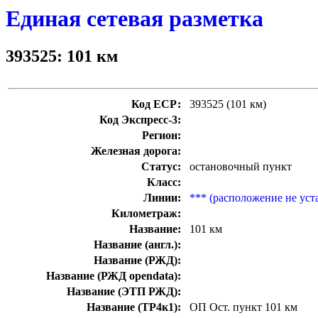
Единая сетевая разметка
393525: 101 км
Код ЕСР:
393525 (101 км)
Код Экспресс-3:
Регион:
Железная дорога:
Статус:
остановочный пункт
Класс:
Линии:
*** (расположение не уст
Километраж:
Название:
101 км
Название (англ.):
Название (РЖД):
Название (РЖД opendata):
Название (ЭТП РЖД):
Название (ТР4к1):
ОП Ост. пункт 101 км