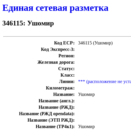
Единая сетевая разметка
346115: Ушомир
Код ЕСР:
346115 (Ушомир)
Код Экспресс-3:
Регион:
Железная дорога:
Статус:
Класс:
Линии:
*** (расположение не уст
Километраж:
Название:
Ушомир
Название (англ.):
Название (РЖД):
Название (РЖД opendata):
Название (ЭТП РЖД):
Название (ТР4к1):
Ушомир