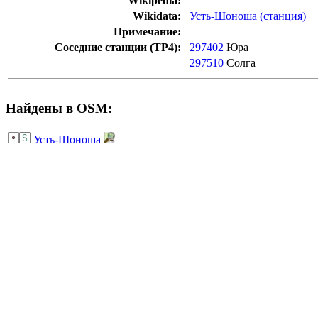
Wikipedia:
Wikidata:
Усть-Шоноша (станция)
Примечание:
Соседние станции (ТР4):
297402
Юра
297510
Солга
Найдены в OSM:
Усть-Шоноша