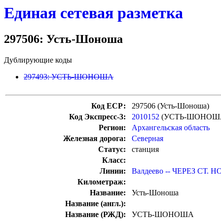
Единая сетевая разметка
297506: Усть-Шоноша
Дублирующие коды
297493: УСТЬ-ШОНОША
Код ЕСР:
297506 (Усть-Шоноша)
Код Экспресс-3:
2010152
(УСТЬ-ШОНОШ
Регион:
Архангельская область
Железная дорога:
Северная
Статус:
станция
Класс:
Линии:
Валдеево -- ЧЕРЕЗ СТ. Н
Километраж:
Название:
Усть-Шоноша
Название (англ.):
Название (РЖД):
УСТЬ-ШОНОША