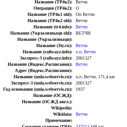
Название (ТР4к2):
Ветчи
Операции (ТР4к2):
О
Название (ТР4к1 old):
Оп Ветчи
Название (ТР4к2 old):
Ветчи
Название (tr4.info):
Ветчи
Название (Укрзализныци old):
ВЕТЧИ
Название (Укрзализныци):
Название (3ty.ru):
Ветчи
Название (railwayz.info):
о.п. Ветчи
Экспресс-3 (railwayz.info):
2001327
Название (Яндекс.Расписания):
Ветчи
Адрес (Яндекс.Расписания):
Название (unla.webservis.ru):
о.п. Ветчи, 171,4 км
Экспресс-3 (unla.webservis.ru):
2001327
Год основания (unla.webservis.ru):
1937
Название (ОСЖД):
Название (ОСЖД англ.):
Wikipedia:
Wikidata:
Ветчи
Примечание:
Соседние станции (ТР4):
237512
168 км