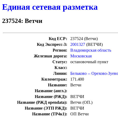
Единая сетевая разметка
237524: Ветчи
Код ЕСР:
237524 (Ветчи)
Код Экспресс-3:
2001327
(ВЕТЧИ)
Регион:
Владимирская область
Железная дорога:
Московская
Статус:
остановочный пункт
Класс:
Линии:
Бельково -- Орехово-Зуев
Километраж:
171.400
Название:
Ветчи
Название (англ.):
Название (РЖД):
ВЕТЧИ
Название (РЖД opendata):
Ветчи (ОП.)
Название (ЭТП РЖД):
ВЕТЧИ
Название (ТР4к1):
ОП Ветчи