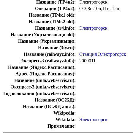
Название (ТР4к2):
Электрогорск
Операции (ТР4к2):
О 3,8н,10н,11н, 12н
Название (ТР4к1 old):
Название (ТР4к2 old):
Название (tr4.info):
Электрогорск
Название (Укрзализныци old):
Название (Укрзализныци):
Название (3ty.ru):
Название (railwayz.info):
Станция Электрогорск
Экспресс-3 (railwayz.info):
2000011
Название (Яндекс.Расписания):
Адрес (Яндекс.Расписания):
Название (unla.webservis.ru):
Экспресс-3 (unla.webservis.ru):
Год основания (unla.webservis.ru):
Название (ОСЖД):
Название (ОСЖД англ.):
Wikipedia:
Wikidata:
Электрогорск
Примечание: