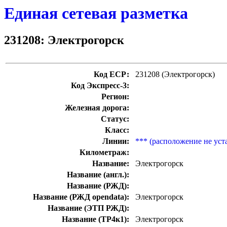
Единая сетевая разметка
231208: Электрогорск
Код ЕСР:
231208 (Электрогорск)
Код Экспресс-3:
Регион:
Железная дорога:
Статус:
Класс:
Линии:
*** (расположение не уст
Километраж:
Название:
Электрогорск
Название (англ.):
Название (РЖД):
Название (РЖД opendata):
Электрогорск
Название (ЭТП РЖД):
Название (ТР4к1):
Электрогорск