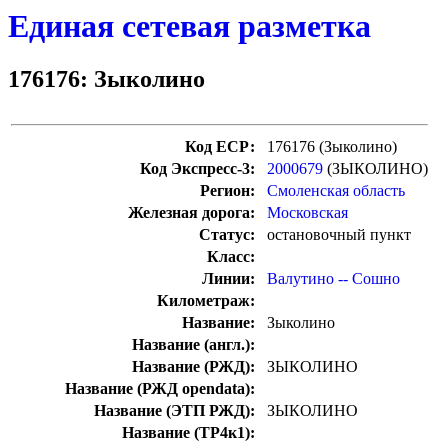
Единая сетевая разметка
176176: Зыколино
Код ЕСР:
176176 (Зыколино)
Код Экспресс-3:
2000679
(ЗЫКОЛИНО)
Регион:
Смоленская область
Железная дорога:
Московская
Статус:
остановочный пункт
Класс:
Линии:
Валутино -- Сошно
Километраж:
Название:
Зыколино
Название (англ.):
Название (РЖД):
ЗЫКОЛИНО
Название (РЖД opendata):
Название (ЭТП РЖД):
ЗЫКОЛИНО
Название (ТР4к1):