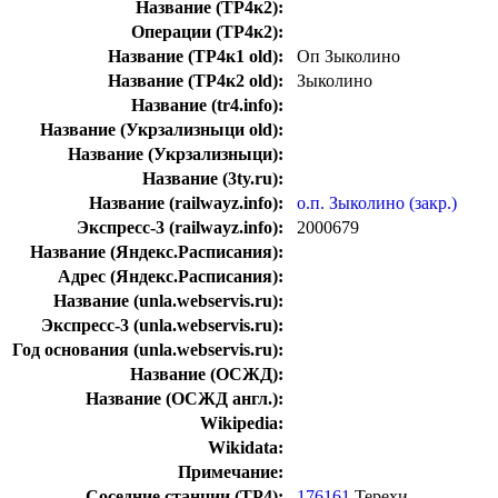
Название (ТР4к2):
Операции (ТР4к2):
Название (ТР4к1 old):
Оп Зыколино
Название (ТР4к2 old):
Зыколино
Название (tr4.info):
Название (Укрзализныци old):
Название (Укрзализныци):
Название (3ty.ru):
Название (railwayz.info):
о.п. Зыколино (закр.)
Экспресс-3 (railwayz.info):
2000679
Название (Яндекс.Расписания):
Адрес (Яндекс.Расписания):
Название (unla.webservis.ru):
Экспресс-3 (unla.webservis.ru):
Год основания (unla.webservis.ru):
Название (ОСЖД):
Название (ОСЖД англ.):
Wikipedia:
Wikidata:
Примечание:
Соседние станции (ТР4):
176161
Терехи