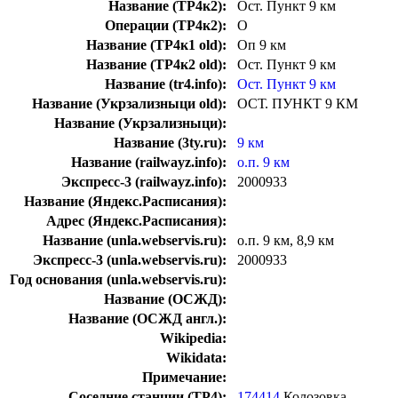
Название (ТР4к2):
Ост. Пункт 9 км
Операции (ТР4к2):
О
Название (ТР4к1 old):
Оп 9 км
Название (ТР4к2 old):
Ост. Пункт 9 км
Название (tr4.info):
Ост. Пункт 9 км
Название (Укрзализныци old):
ОСТ. ПУНКТ 9 КМ
Название (Укрзализныци):
Название (3ty.ru):
9 км
Название (railwayz.info):
о.п. 9 км
Экспресс-3 (railwayz.info):
2000933
Название (Яндекс.Расписания):
Адрес (Яндекс.Расписания):
Название (unla.webservis.ru):
о.п. 9 км, 8,9 км
Экспресс-3 (unla.webservis.ru):
2000933
Год основания (unla.webservis.ru):
Название (ОСЖД):
Название (ОСЖД англ.):
Wikipedia:
Wikidata:
Примечание:
Соседние станции (ТР4):
174414
Колозовка