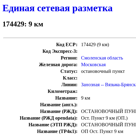
Единая сетевая разметка
174429: 9 км
Код ЕСР:
174429 (9 км)
Код Экспресс-3:
Регион:
Смоленская область
Железная дорога:
Московская
Статус:
остановочный пункт
Класс:
Линии:
Занозная -- Вязьма-Брянск
Километраж:
Название:
9 км
Название (англ.):
Название (РЖД):
ОСТАНОВОЧНЫЙ ПУНК
Название (РЖД opendata):
Ост. Пункт 9 км (ОП.)
Название (ЭТП РЖД):
ОСТАНОВОЧНЫЙ ПУНК
Название (ТР4к1):
ОП Ост. Пункт 9 км