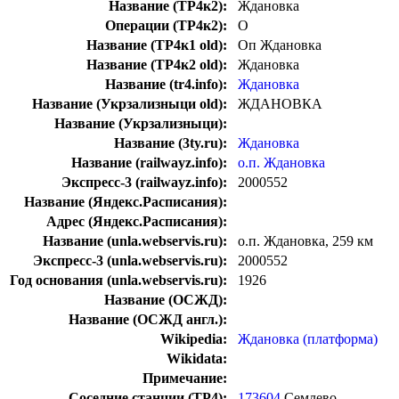
Название (ТР4к2):
Ждановка
Операции (ТР4к2):
О
Название (ТР4к1 old):
Оп Ждановка
Название (ТР4к2 old):
Ждановка
Название (tr4.info):
Ждановка
Название (Укрзализныци old):
ЖДАНОВКА
Название (Укрзализныци):
Название (3ty.ru):
Ждановка
Название (railwayz.info):
о.п. Ждановка
Экспресс-3 (railwayz.info):
2000552
Название (Яндекс.Расписания):
Адрес (Яндекс.Расписания):
Название (unla.webservis.ru):
о.п. Ждановка, 259 км
Экспресс-3 (unla.webservis.ru):
2000552
Год основания (unla.webservis.ru):
1926
Название (ОСЖД):
Название (ОСЖД англ.):
Wikipedia:
Ждановка (платформа)
Wikidata:
Примечание:
Соседние станции (ТР4):
173604
Семлево