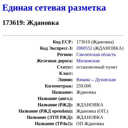
Единая сетевая разметка
173619: Ждановка
Код ЕСР:
173619 (Ждановка)
Код Экспресс-3:
2000552
(ЖДАНОВКА)
Регион:
Смоленская область
Железная дорога:
Московская
Статус:
остановочный пункт
Класс:
Линии:
Вязьма -- Духовская
Километраж:
259.000
Название:
Ждановка
Название (англ.):
Название (РЖД):
ЖДАНОВКА
Название (РЖД opendata):
Ждановка (ОП.)
Название (ЭТП РЖД):
ЖДАНОВКА
Название (ТР4к1):
ОП Ждановка