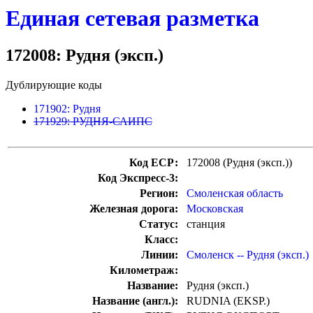
Единая сетевая разметка
172008: Рудня (эксп.)
Дублирующие коды
171902: Рудня
171929: РУДНЯ-САИПС
Код ЕСР:
172008 (Рудня (эксп.))
Код Экспресс-3:
Регион:
Смоленская область
Железная дорога:
Московская
Статус:
станция
Класс:
Линии:
Смоленск -- Рудня (эксп.)
Километраж:
Название:
Рудня (эксп.)
Название (англ.):
RUDNIA (EKSP.)