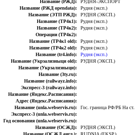
Название (РЖД):
РУДНЯ-ЭКСПОРТ
Название (РЖД opendata):
Рудня (эксп.)
Название (ЭТП РЖД):
РУДНЯ (ЭКСП.)
Название (ТР4к1):
Рудня (эксп.)
Название (ТР4к2):
Рудня (эксп.)
Операции (ТР4к2):
Название (ТР4к1 old):
Рудня (эксп.)
Название (ТР4к2 old):
Рудня (эксп.)
Название (tr4.info):
Рудня (эксп.)
Название (Укрзализныци old):
РУДНЯ (ЭКСП.)
Название (Укрзализныци):
Название (3ty.ru):
Название (railwayz.info):
Экспресс-3 (railwayz.info):
Название (Яндекс.Расписания):
Адрес (Яндекс.Расписания):
Название (unla.webservis.ru):
Гос. граница РФ/РБ На ст.
Экспресс-3 (unla.webservis.ru):
Год основания (unla.webservis.ru):
Название (ОСЖД):
РУДНЯ (ЭКСП.)
Название (ОСЖД англ.):
RUDNIA (EKSP.)