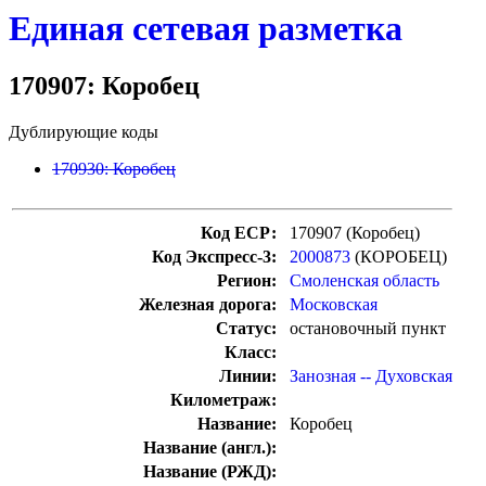
Единая сетевая разметка
170907: Коробец
Дублирующие коды
170930: Коробец
Код ЕСР:
170907 (Коробец)
Код Экспресс-3:
2000873
(КОРОБЕЦ)
Регион:
Смоленская область
Железная дорога:
Московская
Статус:
остановочный пункт
Класс:
Линии:
Занозная -- Духовская
Километраж:
Название:
Коробец
Название (англ.):
Название (РЖД):