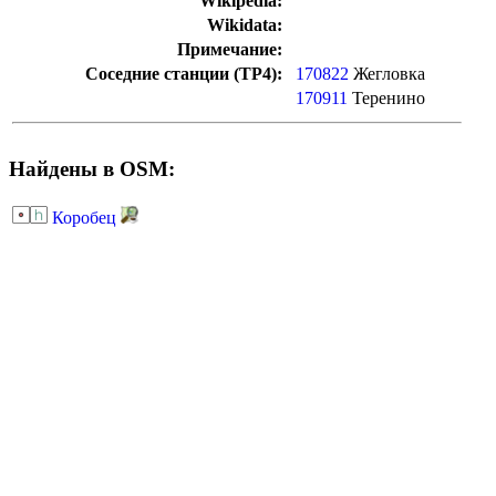
Wikipedia:
Wikidata:
Примечание:
Соседние станции (ТР4):
170822
Жегловка
170911
Теренино
Найдены в OSM:
Коробец