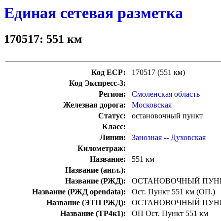
Единая сетевая разметка
170517: 551 км
Код ЕСР:
170517 (551 км)
Код Экспресс-3:
Регион:
Смоленская область
Железная дорога:
Московская
Статус:
остановочный пункт
Класс:
Линии:
Занозная -- Духовская
Километраж:
Название:
551 км
Название (англ.):
Название (РЖД):
ОСТАНОВОЧНЫЙ ПУНК
Название (РЖД opendata):
Ост. Пункт 551 км (ОП.)
Название (ЭТП РЖД):
ОСТАНОВОЧНЫЙ ПУНК
Название (ТР4к1):
ОП Ост. Пункт 551 км