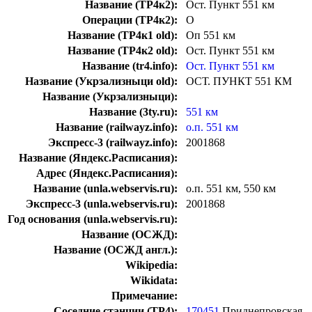
Название (ТР4к2):
Ост. Пункт 551 км
Операции (ТР4к2):
О
Название (ТР4к1 old):
Оп 551 км
Название (ТР4к2 old):
Ост. Пункт 551 км
Название (tr4.info):
Ост. Пункт 551 км
Название (Укрзализныци old):
ОСТ. ПУНКТ 551 КМ
Название (Укрзализныци):
Название (3ty.ru):
551 км
Название (railwayz.info):
о.п. 551 км
Экспресс-3 (railwayz.info):
2001868
Название (Яндекс.Расписания):
Адрес (Яндекс.Расписания):
Название (unla.webservis.ru):
о.п. 551 км, 550 км
Экспресс-3 (unla.webservis.ru):
2001868
Год основания (unla.webservis.ru):
Название (ОСЖД):
Название (ОСЖД англ.):
Wikipedia:
Wikidata:
Примечание:
Соседние станции (ТР4):
170451
Приднепровская