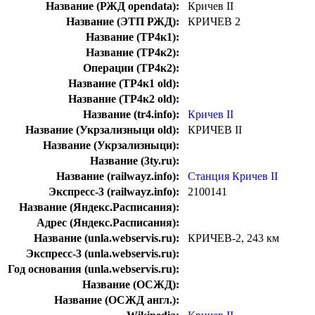
Название (РЖД opendata):
Кричев II
Название (ЭТП РЖД):
КРИЧЕВ 2
Название (ТР4к1):
Название (ТР4к2):
Операции (ТР4к2):
Название (ТР4к1 old):
Название (ТР4к2 old):
Название (tr4.info):
Кричев II
Название (Укрзализныци old):
КРИЧЕВ II
Название (Укрзализныци):
Название (3ty.ru):
Название (railwayz.info):
Станция Кричев II
Экспресс-3 (railwayz.info):
2100141
Название (Яндекс.Расписания):
Адрес (Яндекс.Расписания):
Название (unla.webservis.ru):
КРИЧЕВ-2, 243 км
Экспресс-3 (unla.webservis.ru):
Год основания (unla.webservis.ru):
Название (ОСЖД):
Название (ОСЖД англ.):