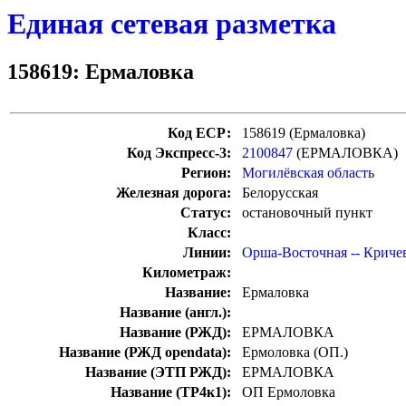
Единая сетевая разметка
158619: Ермаловка
Код ЕСР:
158619 (Ермаловка)
Код Экспресс-3:
2100847
(ЕРМАЛОВКА)
Регион:
Могилёвская область
Железная дорога:
Белорусская
Статус:
остановочный пункт
Класс:
Линии:
Орша-Восточная -- Криче
Километраж:
Название:
Ермаловка
Название (англ.):
Название (РЖД):
ЕРМАЛОВКА
Название (РЖД opendata):
Ермоловка (ОП.)
Название (ЭТП РЖД):
ЕРМАЛОВКА
Название (ТР4к1):
ОП Ермоловка