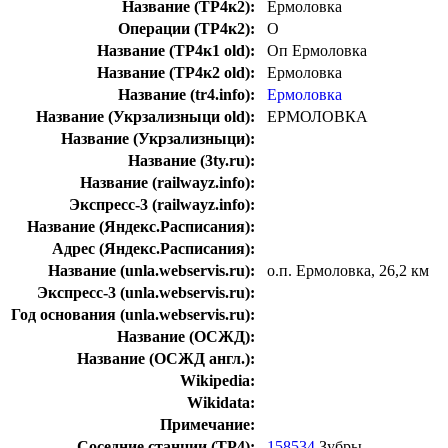
Название (ТР4к2):
Ермоловка
Операции (ТР4к2):
О
Название (ТР4к1 old):
Оп Ермоловка
Название (ТР4к2 old):
Ермоловка
Название (tr4.info):
Ермоловка
Название (Укрзализныци old):
ЕРМОЛОВКА
Название (Укрзализныци):
Название (3ty.ru):
Название (railwayz.info):
Экспресс-3 (railwayz.info):
Название (Яндекс.Расписания):
Адрес (Яндекс.Расписания):
Название (unla.webservis.ru):
о.п. Ермоловка, 26,2 км
Экспресс-3 (unla.webservis.ru):
Год основания (unla.webservis.ru):
Название (ОСЖД):
Название (ОСЖД англ.):
Wikipedia:
Wikidata:
Примечание:
Соседние станции (ТР4):
158534
Зубры