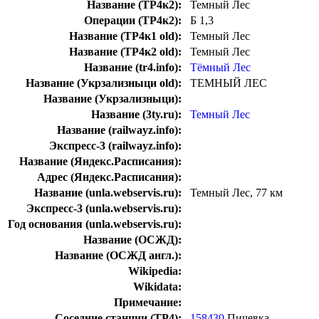
Название (ТР4к2):
Темный Лес
Операции (ТР4к2):
Б 1,3
Название (ТР4к1 old):
Темный Лес
Название (ТР4к2 old):
Темный Лес
Название (tr4.info):
Тёмный Лес
Название (Укрзализныци old):
ТЕМНЫЙ ЛЕС
Название (Укрзализныци):
Название (3ty.ru):
Темный Лес
Название (railwayz.info):
Экспресс-3 (railwayz.info):
Название (Яндекс.Расписания):
Адрес (Яндекс.Расписания):
Название (unla.webservis.ru):
Темный Лес, 77 км
Экспресс-3 (unla.webservis.ru):
Год основания (unla.webservis.ru):
Название (ОСЖД):
Название (ОСЖД англ.):
Wikipedia:
Wikidata:
Примечание:
Соседние станции (ТР4):
158430
Пичевка