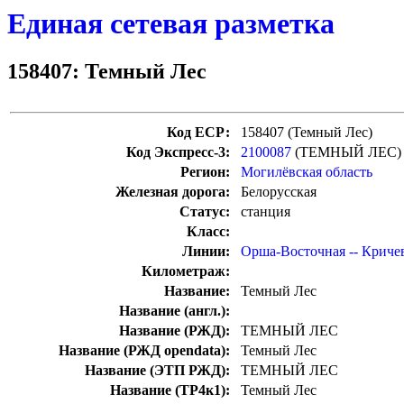
Единая сетевая разметка
158407: Темный Лес
Код ЕСР:
158407 (Темный Лес)
Код Экспресс-3:
2100087
(ТЕМНЫЙ ЛЕС)
Регион:
Могилёвская область
Железная дорога:
Белорусская
Статус:
станция
Класс:
Линии:
Орша-Восточная -- Криче
Километраж:
Название:
Темный Лес
Название (англ.):
Название (РЖД):
ТЕМНЫЙ ЛЕС
Название (РЖД opendata):
Темный Лес
Название (ЭТП РЖД):
ТЕМНЫЙ ЛЕС
Название (ТР4к1):
Темный Лес