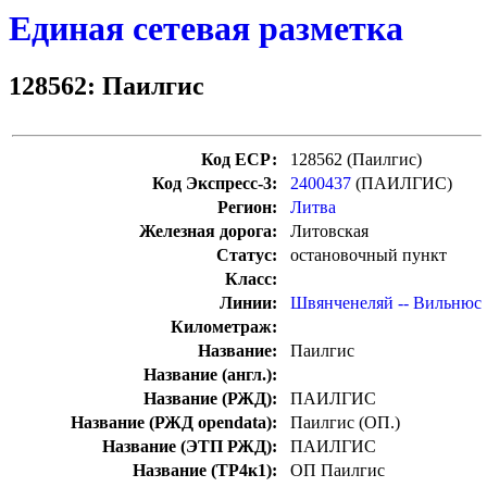
Единая сетевая разметка
128562: Паилгис
Код ЕСР:
128562 (Паилгис)
Код Экспресс-3:
2400437
(ПАИЛГИС)
Регион:
Литва
Железная дорога:
Литовская
Статус:
остановочный пункт
Класс:
Линии:
Швянченеляй -- Вильнюс
Километраж:
Название:
Паилгис
Название (англ.):
Название (РЖД):
ПАИЛГИС
Название (РЖД opendata):
Паилгис (ОП.)
Название (ЭТП РЖД):
ПАИЛГИС
Название (ТР4к1):
ОП Паилгис