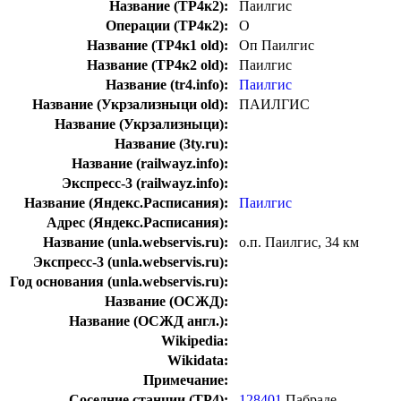
Название (ТР4к2):
Паилгис
Операции (ТР4к2):
О
Название (ТР4к1 old):
Оп Паилгис
Название (ТР4к2 old):
Паилгис
Название (tr4.info):
Паилгис
Название (Укрзализныци old):
ПАИЛГИС
Название (Укрзализныци):
Название (3ty.ru):
Название (railwayz.info):
Экспресс-3 (railwayz.info):
Название (Яндекс.Расписания):
Паилгис
Адрес (Яндекс.Расписания):
Название (unla.webservis.ru):
о.п. Паилгис, 34 км
Экспресс-3 (unla.webservis.ru):
Год основания (unla.webservis.ru):
Название (ОСЖД):
Название (ОСЖД англ.):
Wikipedia:
Wikidata:
Примечание:
Соседние станции (ТР4):
128401
Пабраде