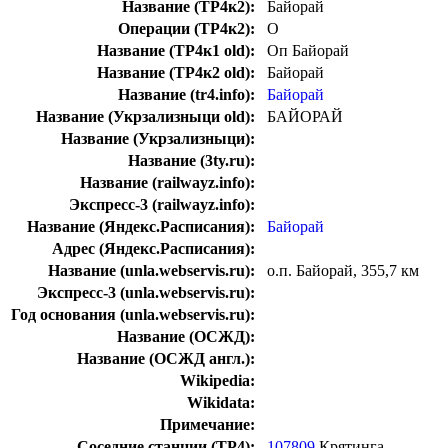
Название (ТР4к2):
Байорай
Операции (ТР4к2):
О
Название (ТР4к1 old):
Оп Байорай
Название (ТР4к2 old):
Байорай
Название (tr4.info):
Байорай
Название (Укрзализныци old):
БАЙОРАЙ
Название (Укрзализныци):
Название (3ty.ru):
Название (railwayz.info):
Экспресс-3 (railwayz.info):
Название (Яндекс.Расписания):
Байорай
Адрес (Яндекс.Расписания):
Название (unla.webservis.ru):
о.п. Байорай, 355,7 км
Экспресс-3 (unla.webservis.ru):
Год основания (unla.webservis.ru):
Название (ОСЖД):
Название (ОСЖД англ.):
Wikipedia:
Wikidata:
Примечание:
Соседние станции (ТР4):
107809
Крятинга