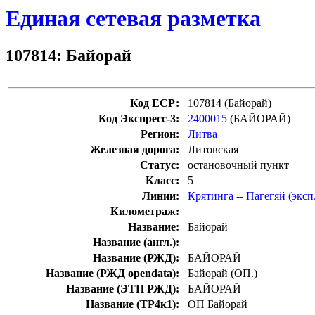
Единая сетевая разметка
107814: Байорай
Код ЕСР:
107814 (Байорай)
Код Экспресс-3:
2400015
(БАЙОРАЙ)
Регион:
Литва
Железная дорога:
Литовская
Статус:
остановочный пункт
Класс:
5
Линии:
Крятинга -- Пагегяй (эксп
Километраж:
Название:
Байорай
Название (англ.):
Название (РЖД):
БАЙОРАЙ
Название (РЖД opendata):
Байорай (ОП.)
Название (ЭТП РЖД):
БАЙОРАЙ
Название (ТР4к1):
ОП Байорай