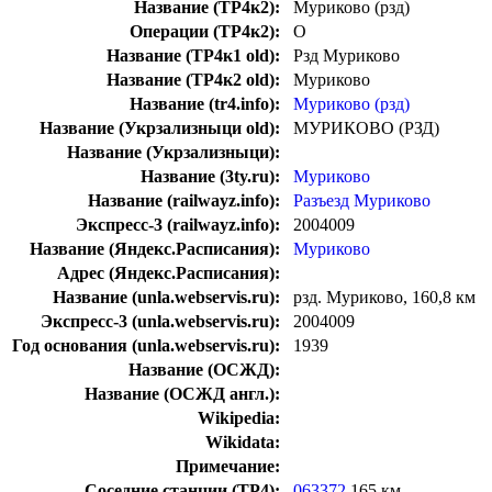
Название (ТР4к2):
Муриково (рзд)
Операции (ТР4к2):
О
Название (ТР4к1 old):
Рзд Муриково
Название (ТР4к2 old):
Муриково
Название (tr4.info):
Муриково (рзд)
Название (Укрзализныци old):
МУРИКОВО (РЗД)
Название (Укрзализныци):
Название (3ty.ru):
Муриково
Название (railwayz.info):
Разъезд Муриково
Экспресс-3 (railwayz.info):
2004009
Название (Яндекс.Расписания):
Муриково
Адрес (Яндекс.Расписания):
Название (unla.webservis.ru):
рзд. Муриково, 160,8 км
Экспресс-3 (unla.webservis.ru):
2004009
Год основания (unla.webservis.ru):
1939
Название (ОСЖД):
Название (ОСЖД англ.):
Wikipedia:
Wikidata:
Примечание:
Соседние станции (ТР4):
063372
165 км