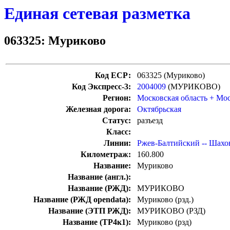
Единая сетевая разметка
063325: Муриково
Код ЕСР:
063325 (Муриково)
Код Экспресс-3:
2004009
(МУРИКОВО)
Регион:
Московская область + Мо
Железная дорога:
Октябрьская
Статус:
разъезд
Класс:
Линии:
Ржев-Балтийский -- Шахо
Километраж:
160.800
Название:
Муриково
Название (англ.):
Название (РЖД):
МУРИКОВО
Название (РЖД opendata):
Муриково (рзд.)
Название (ЭТП РЖД):
МУРИКОВО (РЗД)
Название (ТР4к1):
Муриково (рзд)