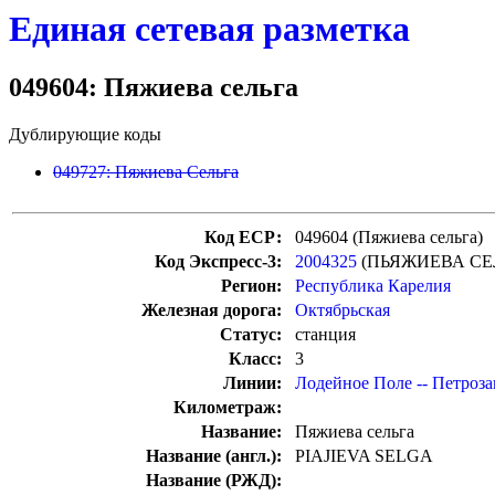
Единая сетевая разметка
049604: Пяжиева сельга
Дублирующие коды
049727: Пяжиева Сельга
Код ЕСР:
049604 (Пяжиева сельга)
Код Экспресс-3:
2004325
(ПЬЯЖИЕВА СЕ
Регион:
Республика Карелия
Железная дорога:
Октябрьская
Статус:
станция
Класс:
3
Линии:
Лодейное Поле -- Петроза
Километраж:
Название:
Пяжиева сельга
Название (англ.):
PIAJIEVA SELGA
Название (РЖД):