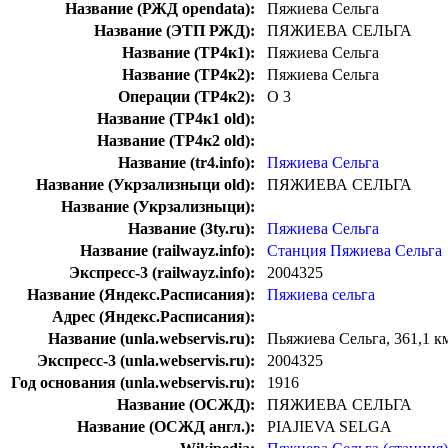
Название (РЖД opendata):
Пяжиева Сельга
Название (ЭТП РЖД):
ПЯЖИЕВА СЕЛЬГА
Название (ТР4к1):
Пяжиева Сельга
Название (ТР4к2):
Пяжиева Сельга
Операции (ТР4к2):
О 3
Название (ТР4к1 old):
Название (ТР4к2 old):
Название (tr4.info):
Пяжиева Сельга
Название (Укрзализныци old):
ПЯЖИЕВА СЕЛЬГА
Название (Укрзализныци):
Название (3ty.ru):
Пяжиева Сельга
Название (railwayz.info):
Станция Пяжиева Сельга
Экспресс-3 (railwayz.info):
2004325
Название (Яндекс.Расписания):
Пяжиева сельга
Адрес (Яндекс.Расписания):
Название (unla.webservis.ru):
Пьяжиева Сельга, 361,1 к
Экспресс-3 (unla.webservis.ru):
2004325
Год основания (unla.webservis.ru):
1916
Название (ОСЖД):
ПЯЖИЕВА СЕЛЬГА
Название (ОСЖД англ.):
PIAJIEVA SELGA