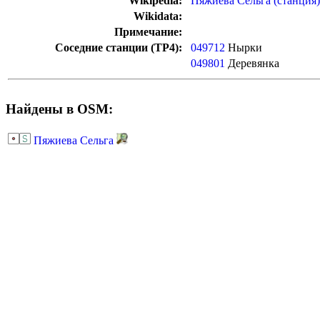
Wikipedia:
Пяжиева Сельга (станция)
Wikidata:
Примечание:
Соседние станции (ТР4):
049712
Нырки
049801
Деревянка
Найдены в OSM:
Пяжиева Сельга