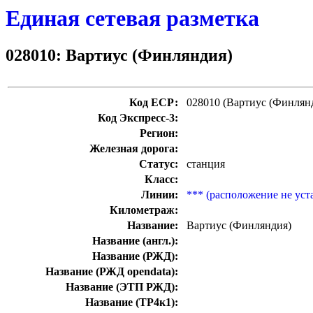
Единая сетевая разметка
028010: Вартиус (Финляндия)
Код ЕСР:
028010 (Вартиус (Финлян
Код Экспресс-3:
Регион:
Железная дорога:
Статус:
станция
Класс:
Линии:
*** (расположение не уст
Километраж:
Название:
Вартиус (Финляндия)
Название (англ.):
Название (РЖД):
Название (РЖД opendata):
Название (ЭТП РЖД):
Название (ТР4к1):