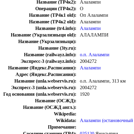
Название (ТР4к2):
Алалампи
Операции (ТР4к2):
О
Название (ТР4к1 old):
Оп Алалампи
Название (ТР4к2 old):
Алалампи
Название (tr4.info):
Алалампи
Название (Укрзализныци old):
АЛАЛАМПИ
Название (Укрзализныци):
Название (3ty.ru):
Название (railwayz.info):
о.п. Алалампи
Экспресс-3 (railwayz.info):
2004272
Название (Яндекс.Расписания):
Алалампи
Адрес (Яндекс.Расписания):
Название (unla.webservis.ru):
о.п. Алалампи, 313 км
Экспресс-3 (unla.webservis.ru):
2004272
Год основания (unla.webservis.ru):
1920
Название (ОСЖД):
Название (ОСЖД англ.):
Wikipedia:
Wikidata:
Алалампи (остановочный 
Примечание:
Соседние станции (ТР4):
025120
Янисъярви