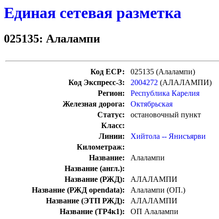
Единая сетевая разметка
025135: Алалампи
Код ЕСР:
025135 (Алалампи)
Код Экспресс-3:
2004272
(АЛАЛАМПИ)
Регион:
Республика Карелия
Железная дорога:
Октябрьская
Статус:
остановочный пункт
Класс:
Линии:
Хийтола -- Янисъярви
Километраж:
Название:
Алалампи
Название (англ.):
Название (РЖД):
АЛАЛАМПИ
Название (РЖД opendata):
Алалампи (ОП.)
Название (ЭТП РЖД):
АЛАЛАМПИ
Название (ТР4к1):
ОП Алалампи