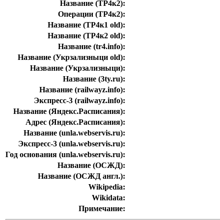
Название (ТР4к2):
Операции (ТР4к2):
Название (ТР4к1 old):
Название (ТР4к2 old):
Название (tr4.info):
Название (Укрзализныци old):
Название (Укрзализныци):
Название (3ty.ru):
Название (railwayz.info):
Экспресс-3 (railwayz.info):
Название (Яндекс.Расписания):
Адрес (Яндекс.Расписания):
Название (unla.webservis.ru):
Экспресс-3 (unla.webservis.ru):
Год основания (unla.webservis.ru):
Название (ОСЖД):
Название (ОСЖД англ.):
Wikipedia:
Wikidata:
Примечание: