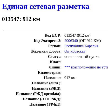
Единая сетевая разметка
013547: 912 км
Код ЕСР:
013547 (912 км)
Код Экспресс-3:
2006340
(ОП 912 КМ)
Регион:
Республика Карелия
Железная дорога:
Октябрьская
Статус:
остановочный пункт
Класс:
Линии:
*** (расположение не уст
Километраж:
Название:
912 км
Название (англ.):
Название (РЖД):
Название (РЖД opendata):
Название (ЭТП РЖД):
Название (ТР4к1):