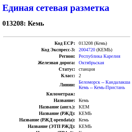
Единая сетевая разметка
013208: Кемь
Код ЕСР:
013208 (Кемь)
Код Экспресс-3:
2004720
(КЕМЬ)
Регион:
Республика Карелия
Железная дорога:
Октябрьская
Статус:
станция
Класс:
2
Беломорск -- Кандалакша
Линии:
Кемь -- Кемь-Пристань
Километраж:
Название:
Кемь
Название (англ.):
KEM
Название (РЖД):
КЕМЬ
Название (РЖД opendata):
Кемь
Название (ЭТП РЖД):
КЕМЬ