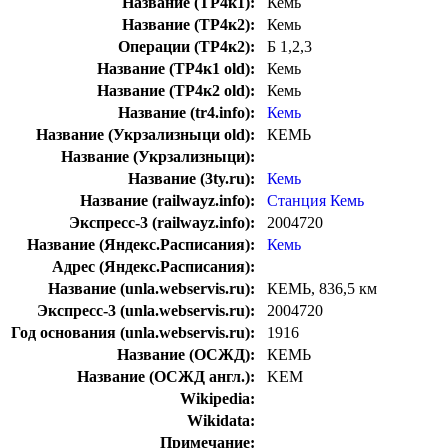
Название (ТР4к1):
Кемь
Название (ТР4к2):
Кемь
Операции (ТР4к2):
Б 1,2,3
Название (ТР4к1 old):
Кемь
Название (ТР4к2 old):
Кемь
Название (tr4.info):
Кемь
Название (Укрзализныци old):
КЕМЬ
Название (Укрзализныци):
Название (3ty.ru):
Кемь
Название (railwayz.info):
Станция Кемь
Экспресс-3 (railwayz.info):
2004720
Название (Яндекс.Расписания):
Кемь
Адрес (Яндекс.Расписания):
Название (unla.webservis.ru):
КЕМЬ, 836,5 км
Экспресс-3 (unla.webservis.ru):
2004720
Год основания (unla.webservis.ru):
1916
Название (ОСЖД):
КЕМЬ
Название (ОСЖД англ.):
KEM
Wikipedia:
Wikidata:
Примечание: