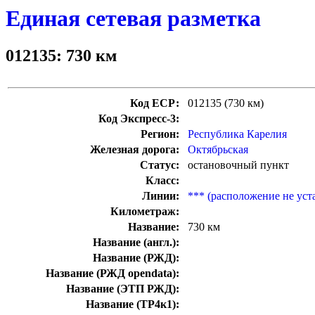
Единая сетевая разметка
012135: 730 км
Код ЕСР:
012135 (730 км)
Код Экспресс-3:
Регион:
Республика Карелия
Железная дорога:
Октябрьская
Статус:
остановочный пункт
Класс:
Линии:
*** (расположение не уст
Километраж:
Название:
730 км
Название (англ.):
Название (РЖД):
Название (РЖД opendata):
Название (ЭТП РЖД):
Название (ТР4к1):