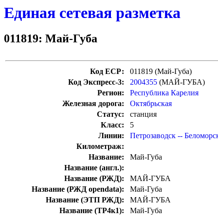
Единая сетевая разметка
011819: Май-Губа
Код ЕСР:
011819 (Май-Губа)
Код Экспресс-3:
2004355
(МАЙ-ГУБА)
Регион:
Республика Карелия
Железная дорога:
Октябрьская
Статус:
станция
Класс:
5
Линии:
Петрозаводск -- Беломорс
Километраж:
Название:
Май-Губа
Название (англ.):
Название (РЖД):
МАЙ-ГУБА
Название (РЖД opendata):
Май-Губа
Название (ЭТП РЖД):
МАЙ-ГУБА
Название (ТР4к1):
Май-Губа