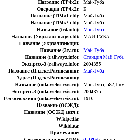
Название (ТР4к2):
Май-Губа
Операции (ТР4к2):
Б
Название (ТР4к1 old):
Май-Губа
Название (ТР4к2 old):
Май-Губа
Название (tr4.info):
Май-Губа
Название (Укрзализныци old):
МАЙ-ГУБА
Название (Укрзализныци):
Название (3ty.ru):
Май-Губа
Название (railwayz.info):
Станция Май-Губа
Экспресс-3 (railwayz.info):
2004355
Название (Яндекс.Расписания):
Май-Губа
Адрес (Яндекс.Расписания):
Название (unla.webservis.ru):
Май-Губа, 682,1 км
Экспресс-3 (unla.webservis.ru):
2004355
Год основания (unla.webservis.ru):
1916
Название (ОСЖД):
Название (ОСЖД англ.):
Wikipedia:
Wikidata:
Примечание:
Соседние станции (ТР4):
011804
Сегежа