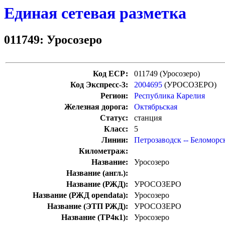
Единая сетевая разметка
011749: Уросозеро
Код ЕСР:
011749 (Уросозеро)
Код Экспресс-3:
2004695
(УРОСОЗЕРО)
Регион:
Республика Карелия
Железная дорога:
Октябрьская
Статус:
станция
Класс:
5
Линии:
Петрозаводск -- Беломорс
Километраж:
Название:
Уросозеро
Название (англ.):
Название (РЖД):
УРОСОЗЕРО
Название (РЖД opendata):
Уросозеро
Название (ЭТП РЖД):
УРОСОЗЕРО
Название (ТР4к1):
Уросозеро