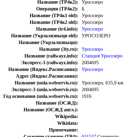
Название (ТР4к2):
Уросозеро
Операции (ТР4к2):
Б
Название (ТР4к1 old):
Уросозеро
Название (ТР4к2 old):
Уросозеро
Название (tr4.info):
Уросозеро
Название (Укрзализныци old):
УРОСОЗЕРО
Название (Укрзализныци):
Название (3ty.ru):
Уросозеро
Название (railwayz.info):
Станция Уросозеро
Экспресс-3 (railwayz.info):
2004695
Название (Яндекс.Расписания):
Уросозеро
Адрес (Яндекс.Расписания):
Название (unla.webservis.ru):
Уросозеро, 635,9 км
Экспресс-3 (unla.webservis.ru):
2004695
Год основания (unla.webservis.ru):
1916
Название (ОСЖД):
Название (ОСЖД англ.):
Wikipedia:
Wikidata:
Примечание:
Соседние станции (ТР4):
011537
Сумеричи