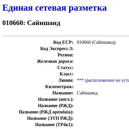
Единая сетевая разметка
010660: Сайншанд
Код ЕСР:
010660 (Сайншанд)
Код Экспресс-3:
Регион:
Железная дорога:
Статус:
Класс:
Линии:
*** (расположение не уст
Километраж:
Название:
Сайншанд
Название (англ.):
Название (РЖД):
Название (РЖД opendata):
Название (ЭТП РЖД):
Название (ТР4к1):